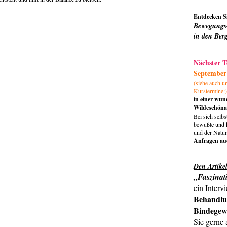
Entdecken Si
Bewegungs
in den Ber
Nächster T
September
(siehe auch 
Kurstermine:)
in einer wun
Wildeschöna
Bei sich selb
bewußte und k
und der Natur
Anfragen au
Den Artikel
„
Faszinat
ein Interv
Behandlu
Bindegew
Sie gerne 