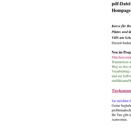
pdf-Datei
Hompage
Kurse für
Be
Pilates und 
VHS am Schei
Derzeit finden
Neu im Pro
Märchensemin
Traumreisen in
Weg zu den e
Verarbeitung 
und ein Selbs
einfühlsameW
Tierkommu
Sie möchten I
Gerne begleit
problematisch
Ihr Tier gibt 
Antworten.