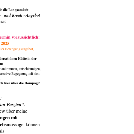
e die Langsamkeit:
- und Kreativ-Angebot
gen:
ermin voraussichtlich:
 2025
unter Bewegungsangebot,
derschönen Hütte in der
u:
st ankommen, entschleunigen,
reative Begegnung mit sich
.
ch hier über die Hompage!
:
ion Faszien
“.
iew über meine
ngen mit
ebsmassage
. können
als