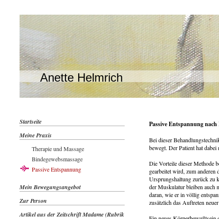
Anette Helmrich
Startseite
Passive Entspannung nach 
Meine Praxis
Bei dieser Behandlungstechnik
bewegt. Der Patient hat dabei
Therapie und Massage
Bindegewebsmassage
Die Vorteile dieser Methode b
Passive Entspannung
gearbeitet wird, zum anderen 
Ursprungshaltung zurück zu
Mein Bewegungsangebot
der Muskulatur bleiben auch n
daran, wie er in völlig entspa
Zur Person
zusätzlich das Auftreten neu
Artikel aus der Zeitschrift Madame (Rubrik
Ein neues Körperbewußtsein ent