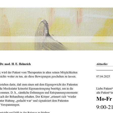
Dr. med. H. E. Helmrich
Aktuelles
 wird der Patient vom Therapeuten in allen seinen Möglichkeiten
 nichts weiter zu tun, als diese Bewegungen geschehen zu lassen.
07.04.2025
estehen darin, daß zum einen mit dem Eigengewicht des Patienten
die Muskulatur keinerlei Eigenanstrengung benötigt, um in die
Liebe Patient*
 kommen. D. h., sämtliche Dehnungen und Entspannungsmomente
alle Patient*i
ach der Behandlung erhalten. Der Körper „erinnert sich “wieder
Mo-Fr
nnter Haltung „gedacht war“ und signalisiert dem Patienten
er Verspannungen.
9:00-2
steht und hilft in der Balance zu bleiben.