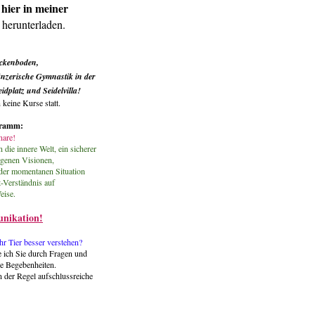
 hier in meiner
herunterladen.
ckenboden,
tänzerische Gymnastik
in der
dplatz und Seidelvilla!
 keine Kurse statt.
gramm:
are!
 die innere Welt, ein sicherer
igenen Visionen,
der momentanen Situation
t-Verständnis auf
eise.
nikation!
hr Tier besser verstehen?
e ich Sie durch Fragen und
e Begebenheiten.
in der Regel aufschlussreiche